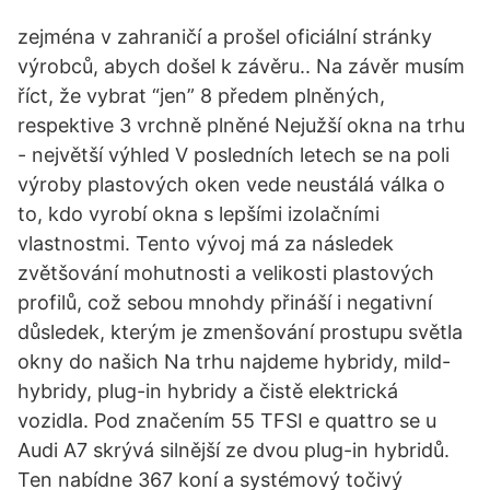
zejména v zahraničí a prošel oficiální stránky
výrobců, abych došel k závěru.. Na závěr musím
říct, že vybrat “jen” 8 předem plněných,
respektive 3 vrchně plněné Nejužší okna na trhu
- největší výhled V posledních letech se na poli
výroby plastových oken vede neustálá válka o
to, kdo vyrobí okna s lepšími izolačními
vlastnostmi. Tento vývoj má za následek
zvětšování mohutnosti a velikosti plastových
profilů, což sebou mnohdy přináší i negativní
důsledek, kterým je zmenšování prostupu světla
okny do našich Na trhu najdeme hybridy, mild-
hybridy, plug-in hybridy a čistě elektrická
vozidla. Pod značením 55 TFSI e quattro se u
Audi A7 skrývá silnější ze dvou plug-in hybridů.
Ten nabídne 367 koní a systémový točivý