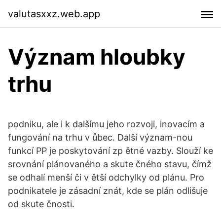
valutasxxz.web.app
Význam hloubky
trhu
podniku, ale i k dalšímu jeho rozvoji, inovacím a
fungování na trhu v ůbec. Další význam-nou
funkcí PP je poskytování zp ětné vazby. Slouží ke
srovnání plánovaného a skute čného stavu, čímž
se odhalí menší či v ětší odchylky od plánu. Pro
podnikatele je zásadní znát, kde se plán odlišuje
od skute čnosti.