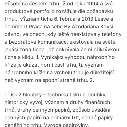
Působí na českém trhu již od roku 1994 a své
produktové portfolio rozšiřuje dle požadavků
trhu… vÝznam ticha 6. februára 2013 Leave a
comment Práca na sebe By Azodariana Kdysi
dávno, ve dnech, kdy ještě neexistovaly telefony
a bezdrátová komunikace, existovala na světě
jakási zóna ticha, jež pokrývala Zemi přikrývkou
ticha a klidu. 1. Vynikající výhodou náhrobního
kříže je ukázat horní část trhu, tj. význam
náhrobního kříže na vrcholu trhu je důležitější
než význam na spodní straně trhu. 2.
· Tisk z hloubky – technika tisku z hloubky,
historický vývoj, význam a druhy finančních
trhů, druhy cenných papírů, způsob uvádění
cenných papírů na primární trh, cenné papíry
peněžního trhu. Výroba papíroviny.