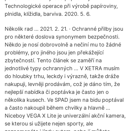
Technologické operace při výrobě papíroviny,
plnidla, klížidla, barviva. 2020. 5. 6.
Několik rad … 2021. 2. 21. · Ochranné přilby jsou
pro některé doslova synonymem bezpečnosti.
Někdo je nosí dobrovolně a nečiní mu to žádné
problémy, pro jiného jsou jen překážející
zbytečností. Tento článek se zaměří na
jednotlivé typy ochranných … V XETRA musím
do hloubky trhu, leckdy i výrazně, takže dráže
nakupuji, levněji prodávám, což je dáno tím, že
nejlepší nabídka či poptávka je často jen o
několika kusech. Ve SPAD jsem na bidu poptával
a často nakoupil během chvilky a hlavně …
Niceboy VEGA X Lite je univerzální akční kamera,
se kterou si užijete nejen sporty, ale