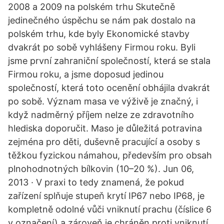
2008 a 2009 na polském trhu Skutečně
jedinečného úspěchu se nám pak dostalo na
polském trhu, kde byly Ekonomické stavby
dvakrát po sobě vyhlášeny Firmou roku. Byli
jsme první zahraniční společností, která se stala
Firmou roku, a jsme doposud jedinou
společností, která toto ocenění obhájila dvakrát
po sobě. Význam masa ve výživě je značný, i
když nadměrný příjem nelze ze zdravotního
hlediska doporučit. Maso je důležitá potravina
zejména pro děti, duševně pracující a osoby s
těžkou fyzickou námahou, především pro obsah
plnohodnotných bílkovin (10–20 %). Jun 06,
2013 · V praxi to tedy znamená, že pokud
zařízení splňuje stupeň krytí IP67 nebo IP68, je
kompletně odolné vůči vniknutí prachu (číslice 6
v označení) a zároveň je chráněn proti vniknutí