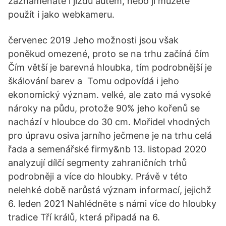
zaznamenáte i jízdu autem, nebo jí můžete
použít i jako webkameru.
červenec 2019 Jeho možnosti jsou však
poněkud omezené, proto se na trhu začíná čím
Čím větší je barevná hloubka, tím podrobnější je
škálování barev a Tomu odpovídá i jeho
ekonomický význam. velké, ale zato má vysoké
nároky na půdu, protože 90% jeho kořenů se
nachází v hloubce do 30 cm. Mořidel vhodných
pro úpravu osiva jarního ječmene je na trhu celá
řada a semenářské firmy&nb 13. listopad 2020
analyzují dílčí segmenty zahraničních trhů
podrobněji a více do hloubky. Právě v této
nelehké době narůstá význam informací, jejichž
6. leden 2021 Nahlédněte s námi více do hloubky
tradice Tří králů, která připadá na 6.