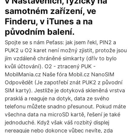
v Nastaveních, fyzicky na
samotném zařízení, ve
Finderu, v iTunes a na
původním balení.
Spojte se s nám Peťass: jak jsem řekl, PIN2 a
PUK2 u O2 karet není možný zjistit, protože jsou
jím vzdáleně chráněné simkarty (dřív to bylo
kvůli účtování). O2 - ztracený PUK -
MobilMania.cz Naše fóra Mobil.cz NanoSIM
Odpovědět (Je zapotřebí znát PUK2 z původní
SIM karty). Jestliže je dotyková skleněná vrstva
prasklá a reaguje na dotyk, data ze svého
telefonu můžete snadno přesunout. Pokud máte
všechna data na microSD kartě, řešení je také
jednoduché. Když však váš rozbitý displej
nereaguje nebo dokonce vůbec nevíte, zda