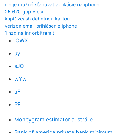
nie je možné sťahovať aplikácie na iphone
25 670 gbp v eur
kúpiť zcash debetnou kartou
verizon email prihlásenie iphone
1 nzd na inr orbitremit
iOWX
uy
sJO
wYw
aF
PE
Moneygram estimator austrálie
Bank of america private bank minimum