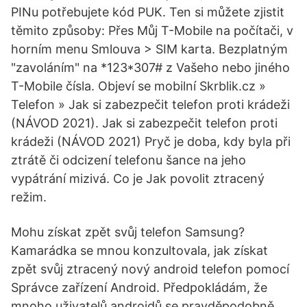
PINu potřebujete kód PUK. Ten si můžete zjistit
těmito způsoby: Přes Můj T-Mobile na počítači, v
horním menu Smlouva > SIM karta. Bezplatným
"zavoláním" na *123*307# z Vašeho nebo jiného
T-Mobile čísla. Objeví se mobilní Skrblik.cz »
Telefon » Jak si zabezpečit telefon proti krádeži
(NÁVOD 2021). Jak si zabezpečit telefon proti
krádeži (NÁVOD 2021) Pryč je doba, kdy byla při
ztrátě či odcizení telefonu šance na jeho
vypátrání mizivá. Co je Jak povolit ztracený
režim.
Mohu získat zpět svůj telefon Samsung?
Kamarádka se mnou konzultovala, jak získat
zpět svůj ztracený nový android telefon pomocí
Správce zařízení Android. Předpokládám, že
mnoho uživatelů androidů se pravděpodobně