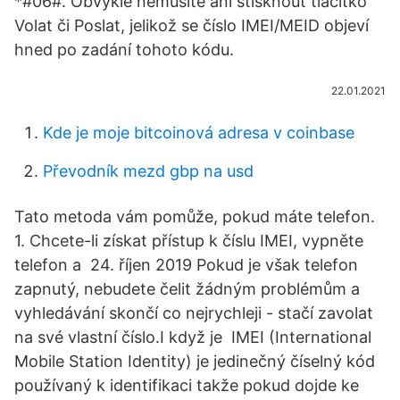
*#06#. Obvykle nemusíte ani stisknout tlačítko
Volat či Poslat, jelikož se číslo IMEI/MEID objeví
hned po zadání tohoto kódu.
22.01.2021
Kde je moje bitcoinová adresa v coinbase
Převodník mezd gbp na usd
Tato metoda vám pomůže, pokud máte telefon.
1. Chcete-li získat přístup k číslu IMEI, vypněte
telefon a 24. říjen 2019 Pokud je však telefon
zapnutý, nebudete čelit žádným problémům a
vyhledávání skončí co nejrychleji - stačí zavolat
na své vlastní číslo.I když je IMEI (International
Mobile Station Identity) je jedinečný číselný kód
používaný k identifikaci takže pokud dojde ke