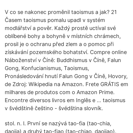
V co se nakonec proměnil taoismus a jak? 21
Časem taoismus pomalu upadl v systém
modlářství a pověr. Každý prostě uctíval své
oblíbené bohy a bohyně v místních chrámech,
prosil je o ochranu před zlem a o pomoc při
získávání pozemského bohatství. Compre online
Náboženství v Číně: Buddhismus v Číně, Falun
Gong, Konfucianismus, Taoismus,
Pronásledování hnutí Falun Gong v Číně, Hovory,
de Zdroj: Wikipedia na Amazon. Frete GRÁTIS em
milhares de produtos com o Amazon Prime.
Encontre diversos livros em Inglês e … taoismus
v švédštině češtino - švédština slovník.
stol. n. l. První se nazývá tao-ťia (tao-chia,
daojia) a druhý tao-ťiao (tao-chiao, daojiao).