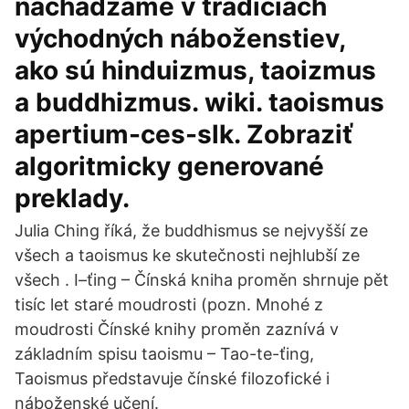
nachádzame v tradíciách
východných náboženstiev,
ako sú hinduizmus, taoizmus
a buddhizmus. wiki. taoismus
apertium-ces-slk. Zobraziť
algoritmicky generované
preklady.
Julia Ching říká, že buddhismus se nejvyšší ze
všech a taoismus ke skutečnosti nejhlubší ze
všech . I–ťing – Čínská kniha proměn shrnuje pět
tisíc let staré moudrosti (pozn. Mnohé z
moudrosti Čínské knihy proměn zaznívá v
základním spisu taoismu – Tao-te-ťing,
Taoismus představuje čínské filozofické i
náboženské učení.