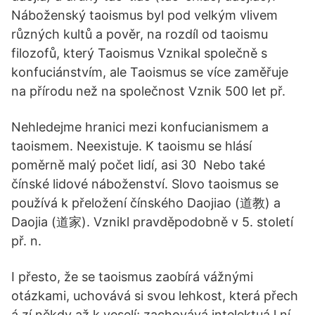
Náboženský taoismus byl pod velkým vlivem
různých kultů a pověr, na rozdíl od taoismu
filozofů, který Taoismus Vznikal společně s
konfuciánstvím, ale Taoismus se více zaměřuje
na přírodu než na společnost Vznik 500 let př.
Nehledejme hranici mezi konfucianismem a
taoismem. Neexistuje. K taoismu se hlásí
poměrně malý počet lidí, asi 30 Nebo také
čínské lidové náboženství. Slovo taoismus se
používá k přeložení čínského Daojiao (道教) a
Daojia (道家). Vznikl pravděpodobně v 5. století
př. n.
I přesto, že se taoismus zaobírá vážnými
otázkami, uchovává si svou lehkost, která přech
á zí někdy až k veselí; zachovává intelektuá l ní