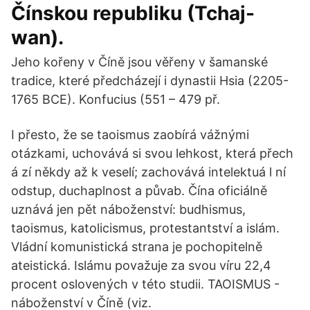
Čínskou republiku (Tchaj-
wan).
Jeho kořeny v Číně jsou věřeny v šamanské
tradice, které předcházejí i dynastii Hsia (2205-
1765 BCE). Konfucius (551 – 479 př.
I přesto, že se taoismus zaobírá vážnými
otázkami, uchovává si svou lehkost, která přech
á zí někdy až k veselí; zachovává intelektuá l ní
odstup, duchaplnost a půvab. Čína oficiálně
uznává jen pět náboženství: budhismus,
taoismus, katolicismus, protestantství a islám.
Vládní komunistická strana je pochopitelně
ateistická. Islámu považuje za svou víru 22,4
procent oslovených v této studii. TAOISMUS -
náboženství v Číně (viz.