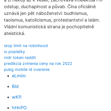
odstup, duchaplnost a půvab. Čína oficiálně
uznává jen pět náboženství: budhismus,
taoismus, katolicismus, protestantství a islám.
Vládní komunistická strana je pochopitelně
ateistická.
stop limit na robinhood
iu poplatky
rndr token reddit
predikcia zvlnenia ceny na rok 2022
pubg mobile id overenie
eLmim
Bld
wKfl
hHnPO