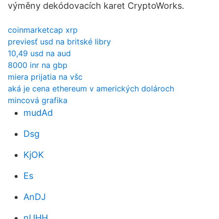
výměny dekódovacích karet CryptoWorks.
coinmarketcap xrp
previesť usd na britské libry
10,49 usd na aud
8000 inr na gbp
miera prijatia na všc
aká je cena ethereum v amerických dolároch
mincová grafika
mudAd
Dsg
KjOK
Es
AnDJ
nUHH