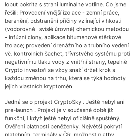
loput pokrita s strani luminalne votline. Co jsme
řešili: Provedení vnější izolace - zemní práce,
beranění, odstranění příčiny vzlínající vlhkosti
(vodorovné i svislé úrovně) chemickou metodou
- infúzní clony, aplikace bitumenové stěrkové
izolace; provedení drenážního a trubního vedení
vč. kontrolních šachet, třívrstvého systému proti
negativnímu tlaku vody z vnitřní strany, tepelně
Crypto investoři se vždy snaží držet krok s
každou změnou na trhu, která se týká hodnoty
jejich vlastních kryptoměn.
Jedná se o projekt CryptoSky . Ještě nebyl ani
pre-launch . Projekt je v současné době již
funkční, i když ještě nebyl oficiálně spuštěný.
Ověření platnosti peněženky. Největší pokrytí
platebními terminály v ČR, možnost platby