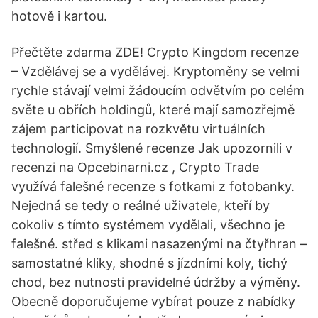
hotově i kartou.
Přečtěte zdarma ZDE! Crypto Kingdom recenze
– Vzdělávej se a vydělávej. Kryptoměny se velmi
rychle stávají velmi žádoucím odvětvím po celém
světe u obřích holdingů, které mají samozřejmě
zájem participovat na rozkvětu virtuálních
technologií. Smyšlené recenze Jak upozornili v
recenzi na Opcebinarni.cz , Crypto Trade
využívá falešné recenze s fotkami z fotobanky.
Nejedná se tedy o reálné uživatele, kteří by
cokoliv s tímto systémem vydělali, všechno je
falešné. střed s klikami nasazenými na čtyřhran –
samostatné kliky, shodné s jízdními koly, tichý
chod, bez nutnosti pravidelné údržby a výměny.
Obecně doporučujeme vybírat pouze z nabídky