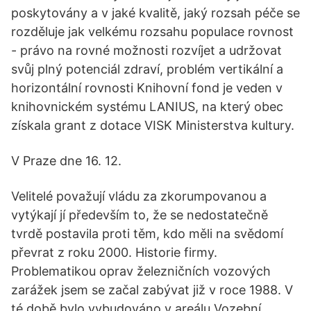
poskytovány a v jaké kvalitě, jaký rozsah péče se
rozděluje jak velkému rozsahu populace rovnost
- právo na rovné možnosti rozvíjet a udržovat
svůj plný potenciál zdraví, problém vertikální a
horizontální rovnosti Knihovní fond je veden v
knihovnickém systému LANIUS, na který obec
získala grant z dotace VISK Ministerstva kultury.
V Praze dne 16. 12.
Velitelé považují vládu za zkorumpovanou a
vytýkají jí především to, že se nedostatečně
tvrdě postavila proti těm, kdo měli na svědomí
převrat z roku 2000. Historie firmy.
Problematikou oprav železničních vozových
zarážek jsem se začal zabývat již v roce 1988. V
té době bylo vybudováno v areálu Vozební