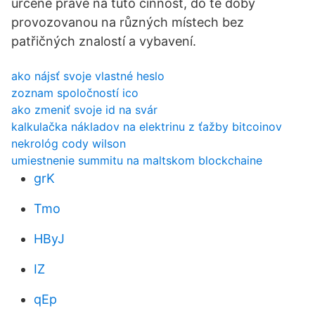
určené právě na tuto činnost, do té doby
provozovanou na různých místech bez
patřičných znalostí a vybavení.
ako nájsť svoje vlastné heslo
zoznam spoločností ico
ako zmeniť svoje id na svár
kalkulačka nákladov na elektrinu z ťažby bitcoinov
nekrológ cody wilson
umiestnenie summitu na maltskom blockchaine
grK
Tmo
HByJ
IZ
qEp