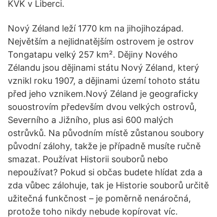
KVK v Liberci.
Nový Zéland leží 1770 km na jihojihozápad.
Největším a nejlidnatějším ostrovem je ostrov
Tongatapu velký 257 km². Dějiny Nového
Zélandu jsou dějinami státu Nový Zéland, který
vznikl roku 1907, a dějinami území tohoto státu
před jeho vznikem.Nový Zéland je geograficky
souostrovím především dvou velkých ostrovů,
Severního a Jižního, plus asi 600 malých
ostrůvků. Na původním místě zůstanou soubory
původní zálohy, takže je případně musíte ručně
smazat. Používat Historii souborů nebo
nepoužívat? Pokud si občas budete hlídat zda a
zda vůbec zálohuje, tak je Historie souborů určitě
užitečná funkčnost – je poměrně nenáročná,
protože toho nikdy nebude kopírovat víc.