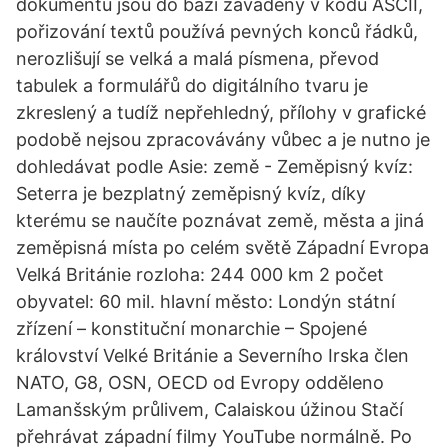
dokumentů jsou do bází zaváděny v kódu ASCII,
pořizování textů používá pevných konců řádků,
nerozlišují se velká a malá písmena, převod
tabulek a formulářů do digitálního tvaru je
zkreslený a tudíž nepřehledný, přílohy v grafické
podobě nejsou zpracovávány vůbec a je nutno je
dohledávat podle Asie: země - Zeměpisný kvíz:
Seterra je bezplatný zeměpisný kvíz, díky
kterému se naučíte poznávat země, města a jiná
zeměpisná místa po celém světě Západní Evropa
Velká Británie rozloha: 244 000 km 2 počet
obyvatel: 60 mil. hlavní město: Londýn státní
zřízení – konstituční monarchie – Spojené
království Velké Británie a Severního Irska člen
NATO, G8, OSN, OECD od Evropy odděleno
Lamanšským průlivem, Calaiskou úžinou Stačí
přehrávat západní filmy YouTube normálně. Po