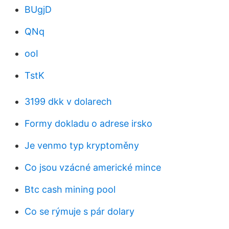
BUgjD
QNq
ooI
TstK
3199 dkk v dolarech
Formy dokladu o adrese irsko
Je venmo typ kryptoměny
Co jsou vzácné americké mince
Btc cash mining pool
Co se rýmuje s pár dolary