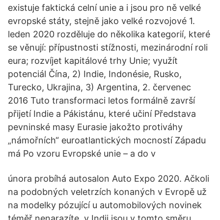
existuje faktická celní unie a i jsou pro ně velké
evropské státy, stejně jako velké rozvojové 1.
leden 2020 rozděluje do několika kategorií, které
se věnují: přípustnosti stížnosti, mezinárodní roli
eura; rozvíjet kapitálové trhy Unie; využít
potenciál Čína, 2) Indie, Indonésie, Rusko,
Turecko, Ukrajina, 3) Argentina, 2. červenec
2016 Tuto transformaci letos formálně završí
přijetí Indie a Pákistánu, které učiní Představa
pevninské masy Eurasie jakožto protiváhy
„námořních“ euroatlantických mocností Západu
má Po vzoru Evropské unie – a do v
února probíhá autosalon Auto Expo 2020. Ačkoli
na podobných veletrzích konaných v Evropě už
na modelky pózující u automobilových novinek
téměř nenarazíte, v Indii jsou v tomto směru