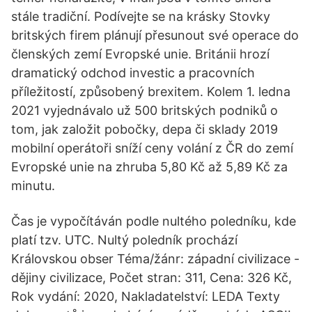
stále tradiční. Podívejte se na krásky Stovky
britských firem plánují přesunout své operace do
členských zemí Evropské unie. Británii hrozí
dramatický odchod investic a pracovních
příležitostí, způsobený brexitem. Kolem 1. ledna
2021 vyjednávalo už 500 britských podniků o
tom, jak založit pobočky, depa či sklady 2019
mobilní operátoři sníží ceny volání z ČR do zemí
Evropské unie na zhruba 5,80 Kč až 5,89 Kč za
minutu.
Čas je vypočítáván podle nultého poledníku, kde
platí tzv. UTC. Nultý poledník prochází
Královskou obser Téma/žánr: západní civilizace -
dějiny civilizace, Počet stran: 311, Cena: 326 Kč,
Rok vydání: 2020, Nakladatelství: LEDA Texty