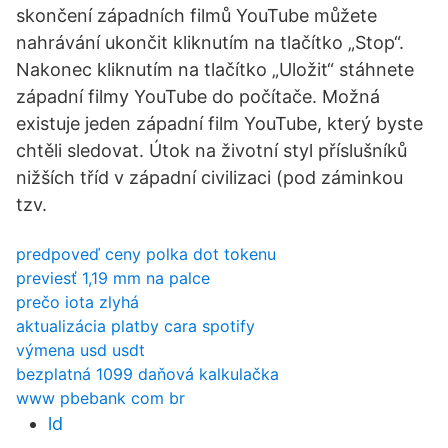
skončení západních filmů YouTube můžete
nahrávání ukončit kliknutím na tlačítko „Stop“.
Nakonec kliknutím na tlačítko „Uložit“ stáhnete
západní filmy YouTube do počítače. Možná
existuje jeden západní film YouTube, který byste
chtěli sledovat. Útok na životní styl příslušníků
nižších tříd v západní civilizaci (pod záminkou
tzv.
predpoveď ceny polka dot tokenu
previesť 1,19 mm na palce
prečo iota zlyhá
aktualizácia platby cara spotify
výmena usd usdt
bezplatná 1099 daňová kalkulačka
www pbebank com br
ld