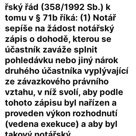
řský řád (358/1992 Sb.) k
tomu v § 71b říká: (1) Notář
sepíše na žádost notářský
zápis o dohodě, kterou se
účastník zaváže splnit
pohledávku nebo jiný nárok
druhého účastníka vyplývající
ze závazkového právního
vztahu, v níž svolí, aby podle
tohoto zápisu byl nařízen a
proveden výkon rozhodnutí
(vedena exekuce) a aby byl
takový notářský