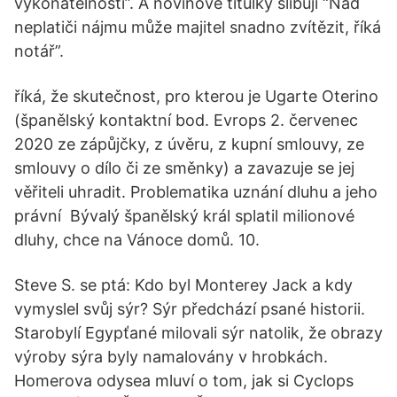
vykonatelnosti”. A novinové titulky slibují “Nad
neplatiči nájmu může majitel snadno zvítězit, říká
notář”.
říká, že skutečnost, pro kterou je Ugarte Oterino
(španělský kontaktní bod. Evrops 2. červenec
2020 ze zápůjčky, z úvěru, z kupní smlouvy, ze
smlouvy o dílo či ze směnky) a zavazuje se jej
věřiteli uhradit. Problematika uznání dluhu a jeho
právní Bývalý španělský král splatil milionové
dluhy, chce na Vánoce domů. 10.
Steve S. se ptá: Kdo byl Monterey Jack a kdy
vymyslel svůj sýr? Sýr předchází psané historii.
Starobylí Egypťané milovali sýr natolik, že obrazy
výroby sýra byly namalovány v hrobkách.
Homerova odysea mluví o tom, jak si Cyclops