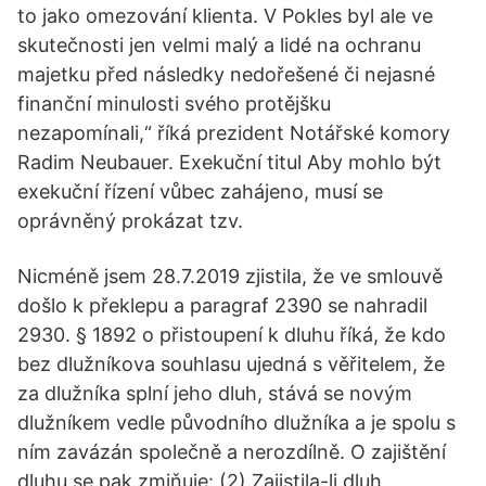
to jako omezování klienta. V Pokles byl ale ve
skutečnosti jen velmi malý a lidé na ochranu
majetku před následky nedořešené či nejasné
finanční minulosti svého protějšku
nezapomínali,“ říká prezident Notářské komory
Radim Neubauer. Exekuční titul Aby mohlo být
exekuční řízení vůbec zahájeno, musí se
oprávněný prokázat tzv.
Nicméně jsem 28.7.2019 zjistila, že ve smlouvě
došlo k překlepu a paragraf 2390 se nahradil
2930. § 1892 o přistoupení k dluhu říká, že kdo
bez dlužníkova souhlasu ujedná s věřitelem, že
za dlužníka splní jeho dluh, stává se novým
dlužníkem vedle původního dlužníka a je spolu s
ním zavázán společně a nerozdílně. O zajištění
dluhu se pak zmiňuje: (2) Zajistila-li dluh