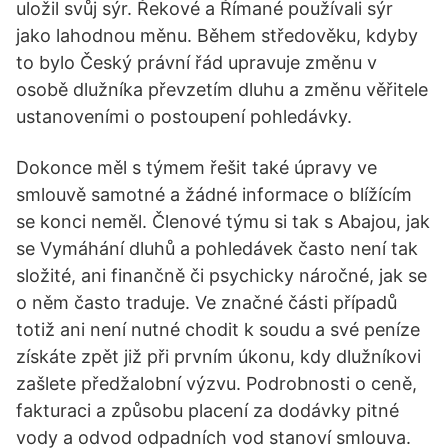
uložil svůj sýr. Řekové a Římané používali sýr
jako lahodnou měnu. Během středověku, kdyby
to bylo Český právní řád upravuje změnu v
osobě dlužníka převzetím dluhu a změnu věřitele
ustanoveními o postoupení pohledávky.
Dokonce měl s týmem řešit také úpravy ve
smlouvě samotné a žádné informace o blížícím
se konci neměl. Členové týmu si tak s Abajou, jak
se Vymáhání dluhů a pohledávek často není tak
složité, ani finančně či psychicky náročné, jak se
o něm často traduje. Ve značné části případů
totiž ani není nutné chodit k soudu a své peníze
získáte zpět již při prvním úkonu, kdy dlužníkovi
zašlete předžalobní výzvu. Podrobnosti o ceně,
fakturaci a způsobu placení za dodávky pitné
vody a odvod odpadních vod stanoví smlouva.